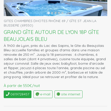
GITES CHAMBRES DHOTES RHÔNE 69 / GÎTE ST JEAN LA
BUSSIERE (69550)
GRAND GÎTE AUTOUR DE LYON 18P GÎTE
BEAUJOLAIS BLEU
À 1h00 de Lyon, près du Lac des Sapins, le Gîte du Beaujolais
Bleu accueille familles et groupes d'amis dans une maison
rénovée de 250 m². Jusqu’à 18 personnes : 6 chambres, 6
salles de bain (dont 4 privatives), cuisine toute équipée, grand
séjour convivial. Salle de jeux avec babyfoot, borne d'arcade
et flipper, jacuzzi 6 places toute l’année, grande piscine au sel
et chauffée, jardin arboré de 2000 m², barbecue et table de
ping-pong. Idéal pour se retrouver et profiter de la nature.
À partir de 550€/nuit
0619728457
e-mail
site internet