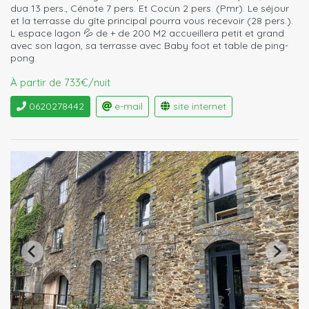
dua 13 pers., Cénote 7 pers. Et Cocùn 2 pers. (Pmr). Le séjour
et la terrasse du gîte principal pourra vous recevoir (28 pers.).
L espace lagon 💦 de + de 200 M2 accueillera petit et grand
avec son lagon, sa terrasse avec Baby foot et table de ping-
pong.
À partir de 733€/nuit
0620278442
e-mail
site internet