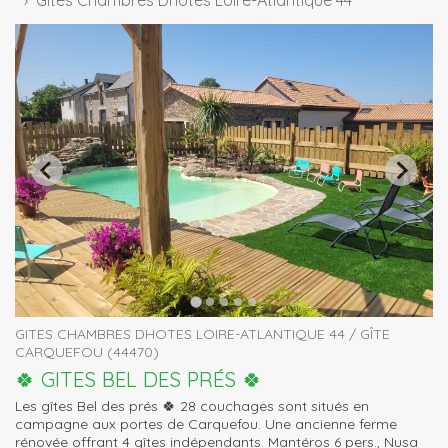
Gites Chambres Dhotes Loire-Atlantique 44
GITES CHAMBRES DHOTES LOIRE-ATLANTIQUE 44 / GÎTE
CARQUEFOU (44470)
🍀 GITES BEL DES PRÉS 🍀
Les gîtes Bel des prés 🍀 28 couchages sont situés en
campagne aux portes de Carquefou. Une ancienne ferme
rénovée offrant 4 gîtes indépendants. Mantéros 6 pers., Nusa