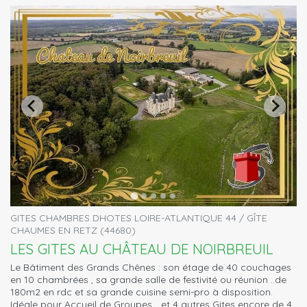
GITES CHAMBRES DHOTES LOIRE-ATLANTIQUE 44 / GÎTE
CHAUMES EN RETZ (44680)
LES GITES AU CHÂTEAU DE NOIRBREUIL
Le Bâtiment des Grands Chênes : son étage de 40 couchages
en 10 chambrées , sa grande salle de festivité ou réunion ..de
180m2 en rdc et sa grande cuisine semi-pro à disposition.
Idéale pour Accueil de Groupes... et 4 autres Gites encore de 4 ,