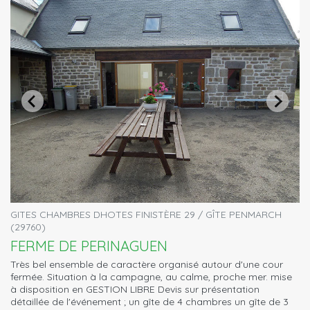
GITES CHAMBRES DHOTES FINISTÈRE 29 / GÎTE PENMARCH
(29760)
FERME DE PERINAGUEN
Très bel ensemble de caractère organisé autour d'une cour
fermée. Situation à la campagne, au calme, proche mer. mise
à disposition en GESTION LIBRE Devis sur présentation
détaillée de l'événement ; un gîte de 4 chambres un gîte de 3