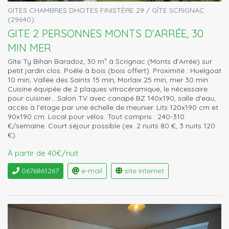
GITES CHAMBRES DHOTES FINISTÈRE 29 / GÎTE SCRIGNAC
(29640)
GITE 2 PERSONNES MONTS D'ARRÉE, 30
MIN MER
Gîte Ty Bihan Baradoz, 30 m² à Scrignac (Monts d'Arrée) sur
petit jardin clos. Poêle à bois (bois offert). Proximité : Huelgoat
10 min, Vallée des Saints 15 min, Morlaix 25 min, mer 30 min.
Cuisine équipée de 2 plaques vitrocéramique, le nécessaire
pour cuisiner... Salon TV avec canapé BZ 140x190, salle d'eau,
accès à l'étage par une échelle de meunier. Lits 120x190 cm et
90x190 cm. Local pour vélos. Tout compris : 240-310
€/semaine. Court séjour possible (ex. 2 nuits 80 €, 3 nuits 120
€).
À partir de 40€/nuit
0676861267
e-mail
site internet