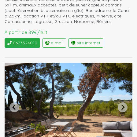
5x11m, animaux acceptés, petit déjeuner copieux compris
(sauf réservation à la semaine en gîte). Boulodrome, la Canal
à 2.5km, location VTT et/ou VTC électriques, Minerve, cité
Carcassonne, Lagrasse, Gruissan, Narbonne, Béziers
À partir de 89€/nuit
0623524010
e-mail
site internet