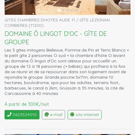
GITES CHAMBRES DHOTES AUDE 11 / GÎTE LEZIGNAN
CORBIERES (11200)
DOMAINE Ô LINGOT D'OC - GÎTE DE
GROUPE
Les 3 gîtes mitoyens Bellevue, Pomme de Pin et Terro Blanco +
le petit gîte 2 personnes O sud + la chambre d'hôte O levant
du domaine Ô lingot d'Oc sont idéaux pour accueillir un
groupe de 12 à 18 personnes (+ bébés) qui profitera à la fois
de se réunir et de se ressourcer dans son logement avant de
rejoindre le groupe. Grande piscine 5x11m, domaine 10
hectares, boulodrome, spa pour les adultes, terrains foot.,
barbecues, le canal à 2km, Gruissan à 35 minutes, la cité de
Carcassonne à 40 minutes
À partir de 300€/nuit
0623524010
e-mail
site internet