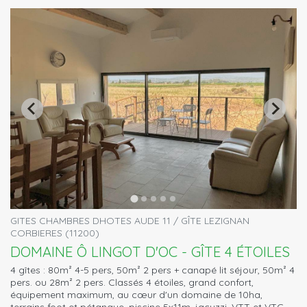
GITES CHAMBRES DHOTES AUDE 11 / GÎTE LEZIGNAN
CORBIERES (11200)
DOMAINE Ô LINGOT D'OC - GÎTE 4 ÉTOILES
4 gîtes : 80m² 4-5 pers, 50m² 2 pers + canapé lit séjour, 50m² 4
pers. ou 28m² 2 pers. Classés 4 étoiles, grand confort,
équipement maximum, au cœur d'un domaine de 10ha,
terrains foot et pétanque, piscine 5x11m, jacuzzi. VTT et VTC