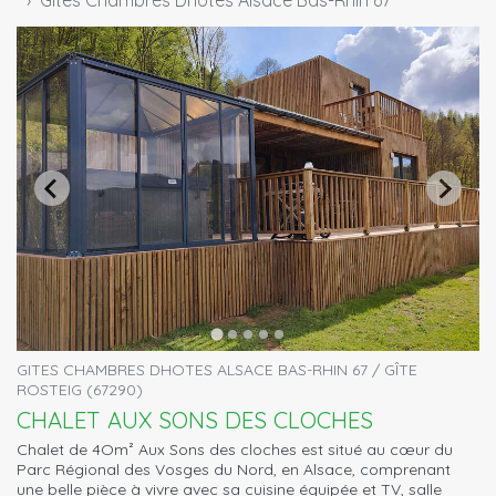
Gites Chambres Dhotes Alsace Bas-Rhin 67
GITES CHAMBRES DHOTES ALSACE BAS-RHIN 67 / GÎTE
ROSTEIG (67290)
CHALET AUX SONS DES CLOCHES
Chalet de 4Om² Aux Sons des cloches est situé au cœur du
Parc Régional des Vosges du Nord, en Alsace, comprenant
une belle pièce à vivre avec sa cuisine équipée et TV, salle