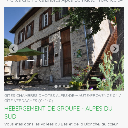
Gites Chambres Dhotes Alpes-De-Haute-Provence 04
GITES CHAMBRES DHOTES ALPES-DE-HAUTE-PROVENCE 04 /
GÎTE VERDACHES (04140)
HÉBERGEMENT DE GROUPE - ALPES DU
SUD
Vous êtes dans les vallées du Bès et de la Blanche, au cœur